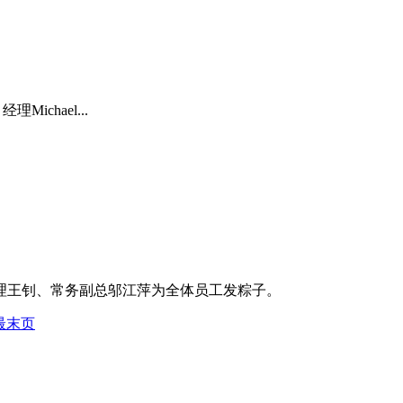
Michael...
总经理王钊、常务副总邬江萍为全体员工发粽子。
最末页