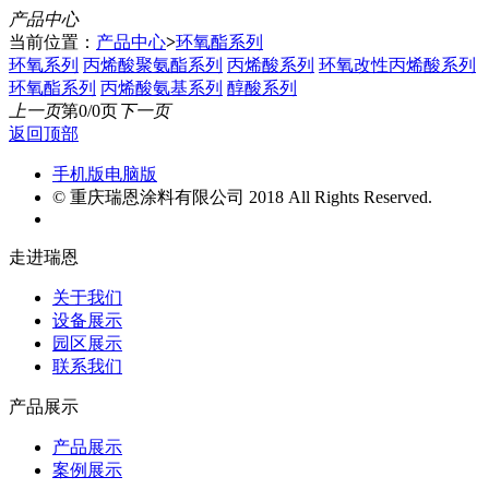
产品中心
当前位置：
产品中心
>
环氧酯系列
环氧系列
丙烯酸聚氨酯系列
丙烯酸系列
环氧改性丙烯酸系列
环氧酯系列
丙烯酸氨基系列
醇酸系列
上一页
第0/0页
下一页
返回顶部
手机版
电脑版
© 重庆瑞恩涂料有限公司 2018 All Rights Reserved.
走进瑞恩
关于我们
设备展示
园区展示
联系我们
产品展示
产品展示
案例展示